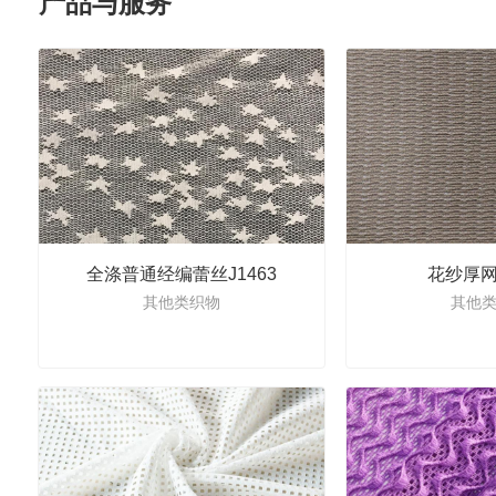
产品与服务
全涤普通经编蕾丝J1463
花纱厚网
其他类织物
其他