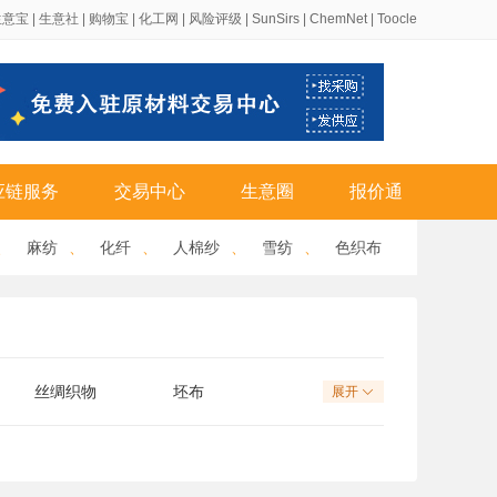
生意宝
|
生意社
|
购物宝
|
化工网
|
风险评级
|
SunSirs
|
ChemNet
|
Toocle
应链服务
交易中心
生意圈
报价通
、
麻纺
、
化纤
、
人棉纱
、
雪纺
、
色织布
丝绸织物
坯布
展开
