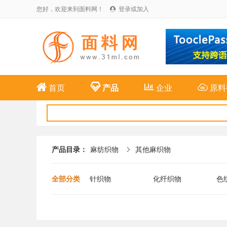
您好，欢迎来到面料网！
登录或加入





首页
产品
企业
原料
产品目录：
麻纺织物
其他麻织物

全部分类
针织物
化纤织物
色
布
麻纺织物
特种面料
新