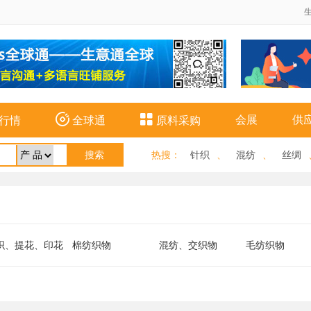


会展
供
行情
全球通
原料采购
热搜
：
针织
、
混纺
、
丝绸
织、提花、印花
棉纺织物
混纺、交织物
毛纺织物
型纤维面料
其他类织物