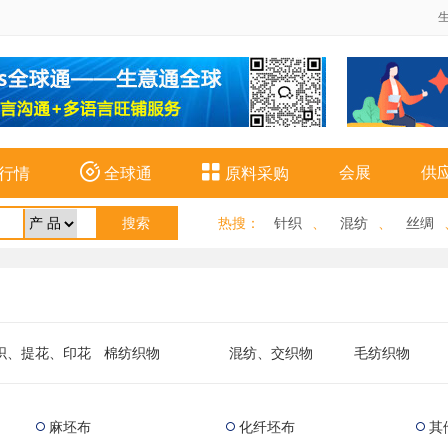


会展
供
行情
全球通
原料采购
热搜
：
针织
、
混纺
、
丝绸
织、提花、印花
棉纺织物
混纺、交织物
毛纺织物
型纤维面料
其他类织物
麻坯布
化纤坯布
其


