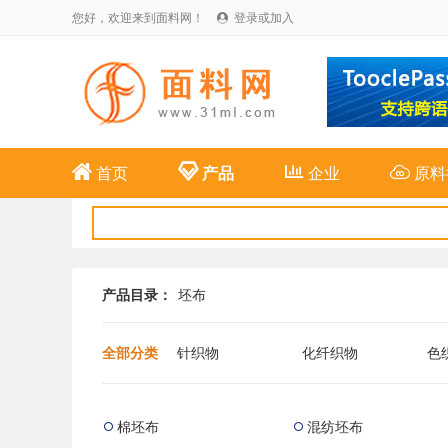
您好，欢迎来到面料网！
登录或加入





首页
产品
企业
原料
产品目录：
坯布
全部分类
针织物
化纤织物
色
布
麻纺织物
特种面料
新
棉坯布
混纺坯布

