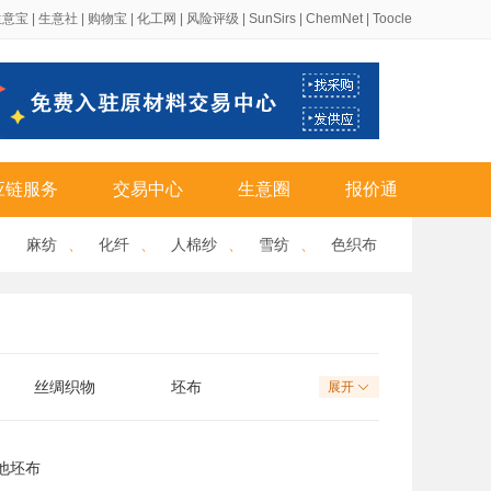
生意宝
|
生意社
|
购物宝
|
化工网
|
风险评级
|
SunSirs
|
ChemNet
|
Toocle
应链服务
交易中心
生意圈
报价通
、
麻纺
、
化纤
、
人棉纱
、
雪纺
、
色织布
丝绸织物
坯布
展开

他坯布