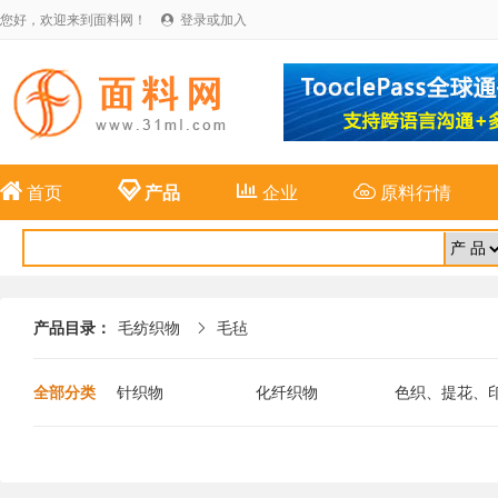
您好，欢迎来到面料网！
登录或加入





首页
产品
企业
原料行情
产品目录：
毛纺织物
毛毡

全部分类
针织物
化纤织物
色织、提花、
布
麻纺织物
特种面料
新型纤维面料