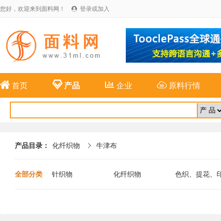
您好，欢迎来到面料网！
登录或加入





首页
产品
企业
原料行情
产品目录：
化纤织物
牛津布

全部分类
针织物
化纤织物
色织、提花、
布
麻纺织物
特种面料
新型纤维面料