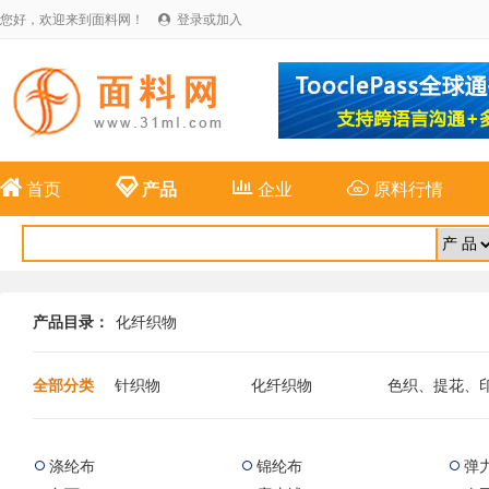
您好，欢迎来到面料网！
登录或加入





首页
产品
企业
原料行情
产品目录：
化纤织物
全部分类
针织物
化纤织物
色织、提花、
布
麻纺织物
特种面料
新型纤维面料
涤纶布
锦纶布
弹


