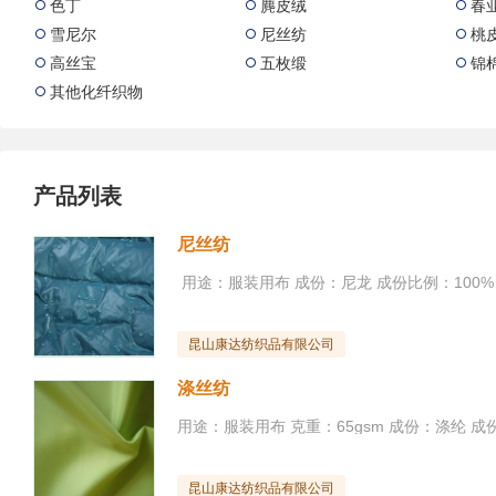
色丁
麂皮绒
春



雪尼尔
尼丝纺
桃



高丝宝
五枚缎
锦



其他化纤织物

产品列表
尼丝纺
昆山康达纺织品有限公司
涤丝纺
昆山康达纺织品有限公司