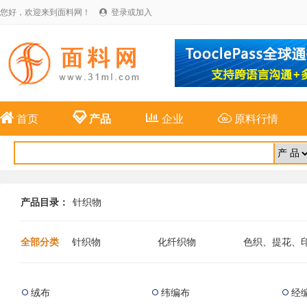
您好，欢迎来到面料网！
登录或加入





首页
产品
企业
原料行情
产品目录：
针织物
全部分类
针织物
化纤织物
色织、提花、
布
麻纺织物
特种面料
新型纤维面料
绒布
纬编布
经


