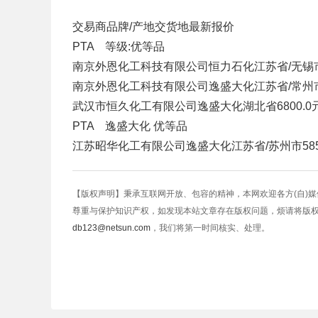
交易商
品牌/产地
交货地
最新报价
PTA 等级:优等品
南京外恩化工科技有限公司
恒力石化
江苏省/无锡
南京外恩化工科技有限公司
逸盛大化
江苏省/常州
武汉市恒久化工有限公司
逸盛大化
湖北省
6800.0
PTA 逸盛大化 优等品
江苏昭华化工有限公司
逸盛大化
江苏省/苏州市
58
【版权声明】秉承互联网开放、包容的精神，本网欢迎各方(自)
尊重与保护知识产权，如发现本站文章存在版权问题，烦请将版
db123@netsun.com
，我们将第一时间核实、处理。