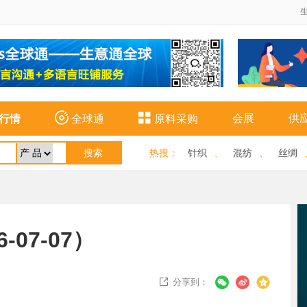


会展
供
行情
全球通
原料采购
热搜
：
针织
、
混纺
、
丝绸
07-07）
分享到：
