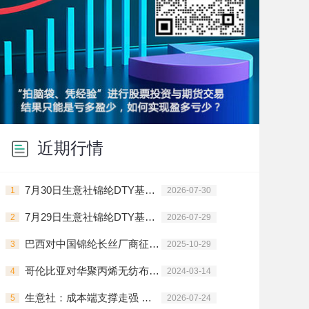
近期行情
7月30日生意社锦纶DTY基准价为16120.00元/吨
1
2026-07-30
7月29日生意社锦纶DTY基准价为16120.00元/吨
2
2026-07-29
巴西对中国锦纶长丝厂商征收临时反倾销税
3
2025-10-29
哥伦比亚对华聚丙烯无纺布启动反倾销调查
4
2024-03-14
生意社：成本端支撑走强 锦纶长丝全品类集中拉涨
5
2026-07-24