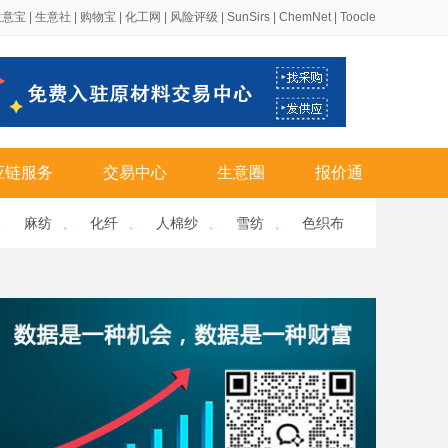
生意宝
|
生意社
|
购物宝
|
化工网
|
风险评级
|
SunSirs
|
ChemNet
|
Toocle
应链服务
交易中心
生意圈
报价通
、
麻纺
、
化纤
、
人棉纱
、
雪纺
、
色织布