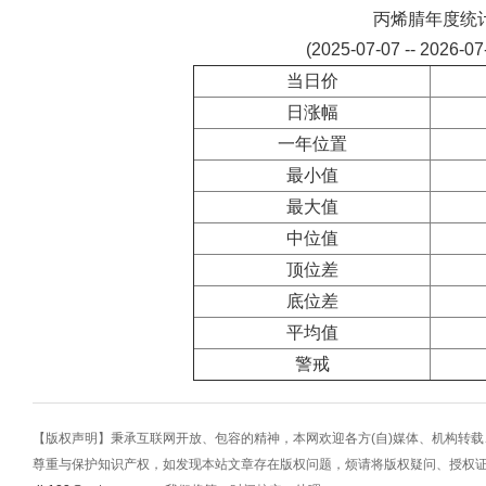
丙烯腈年度统
(2025-07-07 -- 2026-0
当日价
日涨幅
一年位置
最小值
最大值
中位值
顶位差
底位差
平均值
警戒
【版权声明】秉承互联网开放、包容的精神，本网欢迎各方(自)媒体、机构转
尊重与保护知识产权，如发现本站文章存在版权问题，烦请将版权疑问、授权