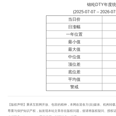
锦纶DTY年度
(2025-07-07 -- 2026-0
当日价
日涨幅
一年位置
最小值
最大值
中位值
顶位差
底位差
平均值
警戒
【版权声明】秉承互联网开放、包容的精神，本网欢迎各方(自)媒体、机构转
尊重与保护知识产权，如发现本站文章存在版权问题，烦请将版权疑问、授权