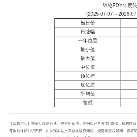
锦纶FDY年度
(2025-07-07 -- 2026-0
当日价
日涨幅
一年位置
最小值
最大值
中位值
顶位差
底位差
平均值
警戒
【版权声明】秉承互联网开放、包容的精神，本网欢迎各方(自)媒体、机构转
尊重与保护知识产权，如发现本站文章存在版权问题，烦请将版权疑问、授权