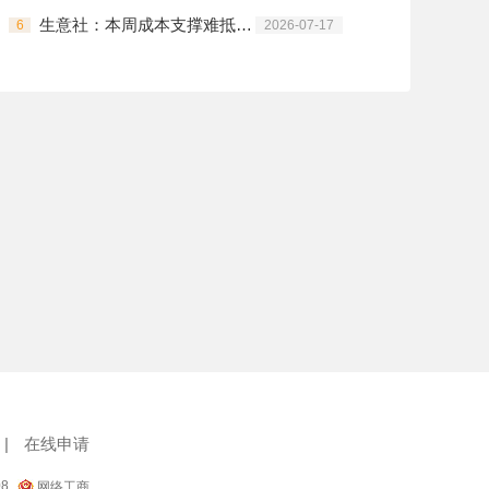
生意社：本周成本支撑难抵淡季弱需 涤纶长丝冲高回落
6
2026-07-17
|
在线申请
08
网络工商