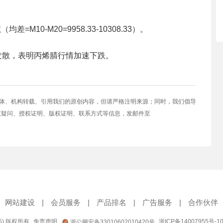
=M10-M20=9958.33-10308.33）。
步发散，表明丙烯腈行情加速下跌。
媒体、机构转载、引用我们的原创内容，但请严格注明来源；同时，我们倡导
权疑问、授权证明、版权证明、联系方式等信息，发邮件至
网站建设
|
会员服务
|
产品排名
|
广告服务
|
合作伙伴
95) 版权所有
免责声明
浙ICP备14007955号-1
浙公网安备33010602010420号