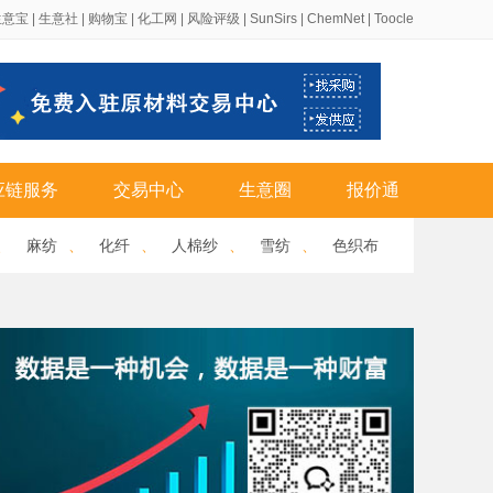
生意宝
|
生意社
|
购物宝
|
化工网
|
风险评级
|
SunSirs
|
ChemNet
|
Toocle
应链服务
交易中心
生意圈
报价通
、
麻纺
、
化纤
、
人棉纱
、
雪纺
、
色织布