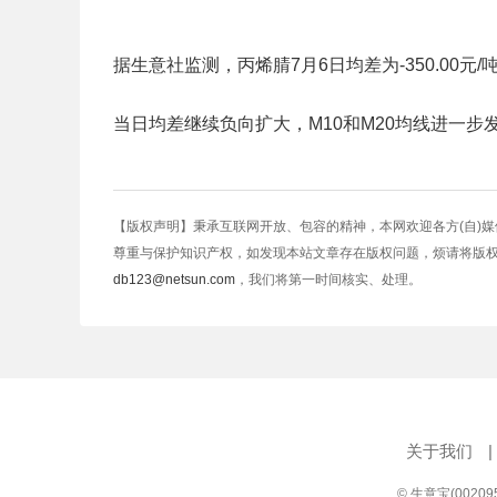
据生意社监测，丙烯腈7月6日均差为-350.00元/吨（均差
当日均差继续负向扩大，M10和M20均线进一
【版权声明】秉承互联网开放、包容的精神，本网欢迎各方(自)
尊重与保护知识产权，如发现本站文章存在版权问题，烦请将版
db123@netsun.com
，我们将第一时间核实、处理。
关于我们
|
© 生意宝(0020