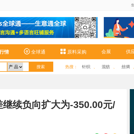


会展
供
行情
全球通
原料采购
热搜
：
针织
、
混纺
、
丝绸
续负向扩大为-350.00元/