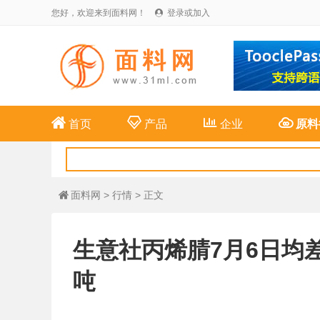
您好，欢迎来到面料网！
登录或加入





首页
产品
企业
原料
面料网
>
行情
> 正文

生意社丙烯腈7月6日均差继
吨