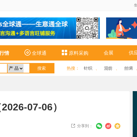


会展
供
行情
全球通
原料采购
热搜
：
针织
、
混纺
、
丝绸
26-07-06）
分享到：
