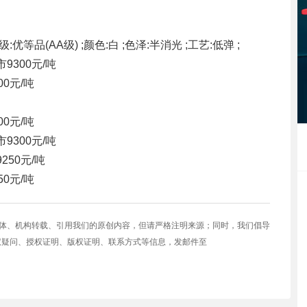
级:优等品(AA级) ;颜色:白 ;色泽:半消光 ;工艺:低弹 ;
市
9300元/吨
00元/吨
00元/吨
市
9300元/吨
9250元/吨
50元/吨
媒体、机构转载、引用我们的原创内容，但请严格注明来源；同时，我们倡导
权疑问、授权证明、版权证明、联系方式等信息，发邮件至