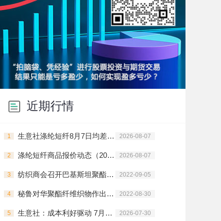
近期行情
生意社涤纶短纤8月7日均差为-16.79元/吨 由负向扩大转为缩小
1
2026-08-07
涤纶短纤商品报价动态（2026-08-07）
2
2026-08-07
纺织商会召开巴基斯坦聚酯长丝纱线反倾销日落复审应诉协调会
3
2022-09-05
秘鲁对华聚酯纤维织物作出反倾销肯定性初裁
4
2022-08-30
生意社：成本利好驱动 7月涤纶短纤价格震荡上行
5
2026-07-30