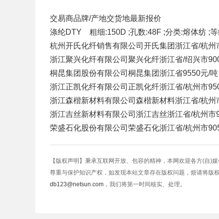
交易商
品牌/产地
交货地
最新报价
涤纶DTY 粗细:150D ;孔数:48F ;分类:熔体纺 ;等
杭州开氏化纤销售有限公司
开氏集团
浙江省/杭州
浙江聚兴化纤有限公司
聚兴化纤
浙江省/绍兴市
90
桐昆集团股份有限公司
桐昆集团
浙江省
9550元/吨
浙江正凯化纤有限公司
正凯化纤
浙江省/杭州市
95
浙江森楷新材料有限公司
森楷新材料
浙江省/杭州
浙江吉丝新材料有限公司
浙江吉丝
浙江省/杭州市
荣盛石化股份有限公司
荣盛石化
浙江省/杭州市
90
【版权声明】秉承互联网开放、包容的精神，本网欢迎各方(自)
尊重与保护知识产权，如发现本站文章存在版权问题，烦请将版
db123@netsun.com
，我们将第一时间核实、处理。