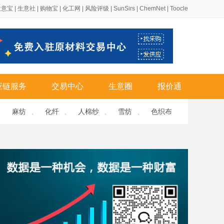
生意宝
|
生意社
|
购物宝
|
化工网
|
风险评级
|
SunSirs
|
ChemNet
|
Toocle
应链服务
交易中心
生意圈
报价通
、
麻纺
、
化纤
、
人棉纱
、
雪纺
、
色织布