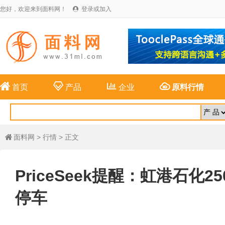
您好，欢迎来到面料网！
登录或加入





首页
产品
企业
原料行情
面料网
>
行情
> 正文

PriceSeek提醒：虹港石化2
停车