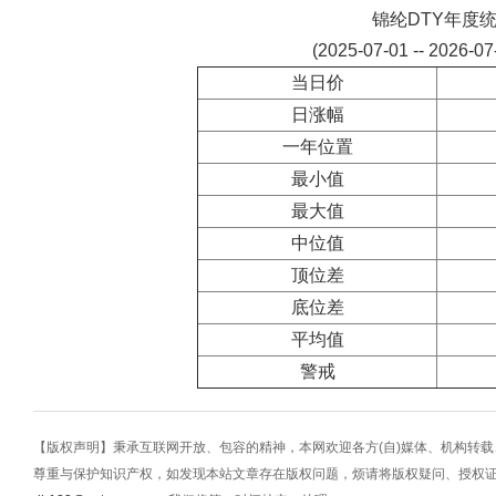
锦纶DTY年度
(2025-07-01 -- 2026-0
当日价
日涨幅
一年位置
最小值
最大值
中位值
顶位差
底位差
平均值
警戒
【版权声明】秉承互联网开放、包容的精神，本网欢迎各方(自)媒体、机构转
尊重与保护知识产权，如发现本站文章存在版权问题，烦请将版权疑问、授权