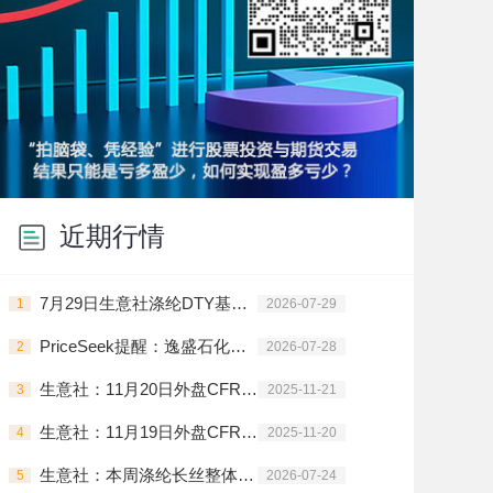
近期行情
7月29日生意社涤纶DTY基准价为9450.00元/吨
1
2026-07-29
PriceSeek提醒：逸盛石化公布7月PTA合约暂结价
2
2026-07-28
生意社：11月20日外盘CFR中国PTA主流价格下调
3
2025-11-21
生意社：11月19日外盘CFR中国PTA主流价格下调
4
2025-11-20
生意社：本周涤纶长丝整体走势震荡上行
5
2026-07-24