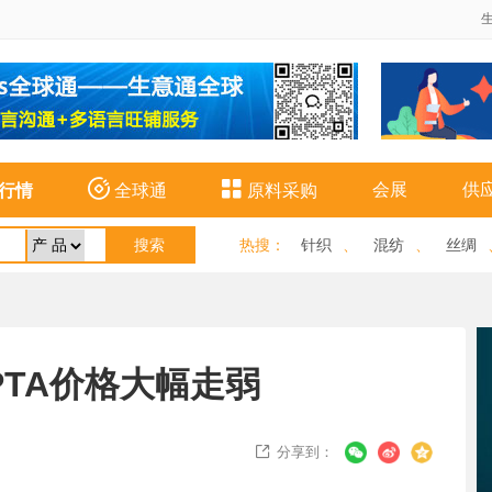


会展
供
行情
全球通
原料采购
热搜
：
针织
、
混纺
、
丝绸
PTA价格大幅走弱
分享到：
