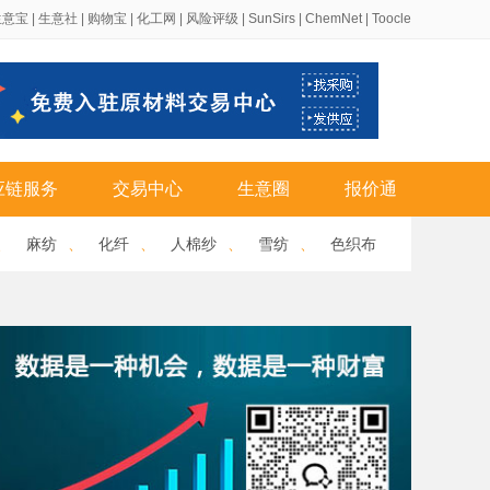
生意宝
|
生意社
|
购物宝
|
化工网
|
风险评级
|
SunSirs
|
ChemNet
|
Toocle
应链服务
交易中心
生意圈
报价通
、
麻纺
、
化纤
、
人棉纱
、
雪纺
、
色织布