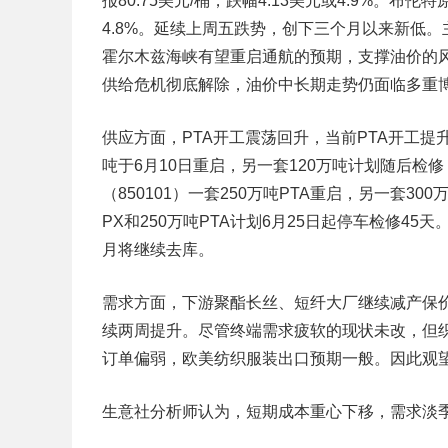
报80.75美元/桶，跌幅4.13美元或4.9%。布伦
4.8%。延续上周五跌势，创下三个月以来新低
霍尔木兹海峡有望重启通航的预期，支撑油价的
供给危机彻底解除，油价中长期走势仍面临多重
供应方面，PTA开工震荡回升，当前PTA开工提
吨于6月10日重启，另一套120万吨计划随后检修
（850101）一套250万吨PTA重启，另一套3
PX和250万吨PTA计划6月25日起停车检修4
月将继续去库。
需求方面，下游聚酯长丝、短纤大厂继续减产保
续两周提升。尽管终端需求疲软的现状未改，但
订单偏弱，欧美纺织服装出口预期一般。因此观
生意社分析师认为，短期成本重心下移，需求淡