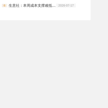
生意社：本周成本支撑难抵淡季弱需 涤纶长丝冲高回落
6
2026-07-17