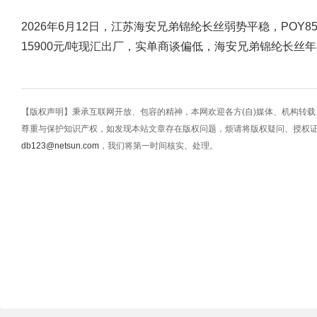
2026年6月12日，江苏海安兄弟锦纶长丝弱势平稳，POY85D/2
15900元/吨现汇出厂，实单商谈偏低，海安兄弟锦纶长丝年
【版权声明】秉承互联网开放、包容的精神，本网欢迎各方(自)媒体、机构转
尊重与保护知识产权，如发现本站文章存在版权问题，烦请将版权疑问、授权
db123@netsun.com
，我们将第一时间核实、处理。