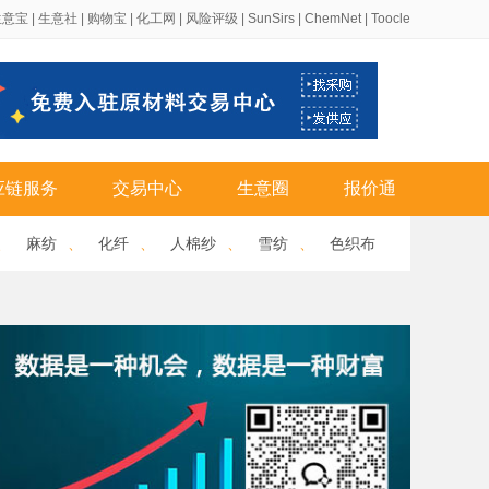
生意宝
|
生意社
|
购物宝
|
化工网
|
风险评级
|
SunSirs
|
ChemNet
|
Toocle
应链服务
交易中心
生意圈
报价通
、
麻纺
、
化纤
、
人棉纱
、
雪纺
、
色织布