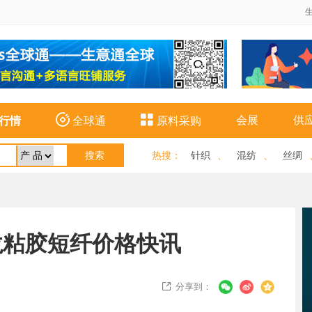


会展
供
行情
全球通
原料采购
热搜
：
针织
、
混纺
、
丝绸
欣龙粘胶短纤价格快讯
分享到：
