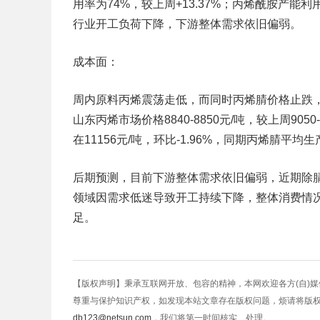
用率为74%，较上周+13.37%；丙烯酰胺产能利用
行业开工负荷下降，下游整体需求依旧偏弱。
成本面：
周内原料丙烯震荡走低，而同时丙烯腈价格止跌，
山东丙烯市场价格8840-8850元/吨，较上周905
在11156元/吨，环比-1.96%，同期丙烯腈平均生
后期预测，目前下游整体需求依旧偏弱，近期除腈
领域因需求低迷导致开工持续下降，整体消费情
足。
【版权声明】秉承互联网开放、包容的精神，本网欢迎各方(自)
尊重与保护知识产权，如发现本站文章存在版权问题，烦请将版
db123@netsun.com
，我们将第一时间核实、处理。