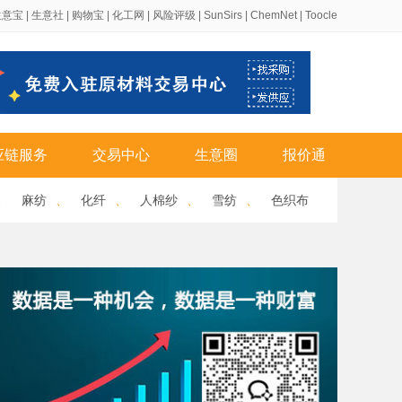
生意宝
|
生意社
|
购物宝
|
化工网
|
风险评级
|
SunSirs
|
ChemNet
|
Toocle
应链服务
交易中心
生意圈
报价通
、
麻纺
、
化纤
、
人棉纱
、
雪纺
、
色织布