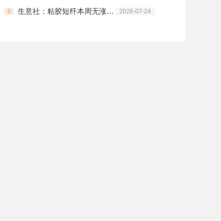
生意社：粘胶短纤本周无涨跌变动 呈维稳格局
6
2026-07-24