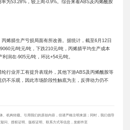
率为53.28%，较上周-0.9%。综合来看ABS及丙烯酰胺
丙烯腈生产亏损局面有所改善。据统计，截至6月12日
0-9060元/吨元/吨，下跌210元/吨，丙烯腈平均生产成本
产利润在-905元/吨，环比+54元/吨。
纶行业开工有提升表现外，其他下游ABS及丙烯酰胺等
况仍不乐观，因此市场阶段性触底为主，反弹动力仍不
媒体、机构转载、引用我们的原创内容，但请严格注明来源；同时，我们倡导
权疑问、授权证明、版权证明、联系方式等信息，发邮件至