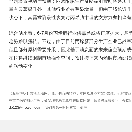
个别装置存增产预期；丙烯酰胺生产及终端消费则将逐步开
量有显著提升外，其他行业难有明显增量，但由于腈纶近几
状态下，其需求阶段性恢复对丙烯腈市场的支撑力亦相当有
综合估来看，6-7月份丙烯腈行业供需差或将再度扩大，尽
趋势难以扭转。不过，由于目前丙烯腈部分生产企业已然呈
低且部分原料需要外采，因此基于消息面的未来偏空预期或
在也将继续限制市场操作空间，预计接下来丙烯腈市场延续
的联动变化。
【版权声明】秉承互联网开放、包容的精神，本网欢迎各方(自)媒体、机构转
尊重与保护知识产权，如发现本站文章存在版权问题，烦请将版权疑问、授权
db123@netsun.com
，我们将第一时间核实、处理。