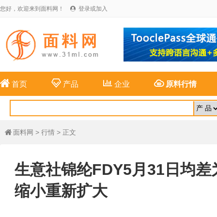
您好，欢迎来到面料网！
登录或加入





首页
产品
企业
原料行情
面料网
>
行情
> 正文

生意社锦纶FDY5月31日均差为-
缩小重新扩大