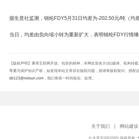
据生意社监测，锦纶FDY5月31日均差为-202.50元/吨（均差=M10
当日，均差由负向缩小转为重新扩大，表明锦纶FDY行情
【版权声明】秉承互联网开放、包容的精神，本网欢迎各方(自)媒体、机构转
尊重与保护知识产权，如发现本站文章存在版权问题，烦请将版权疑问、授权
db123@netsun.com
，我们将第一时间核实、处理。
关于我们
|
网站建设
© 生意宝(002095) 版权所有