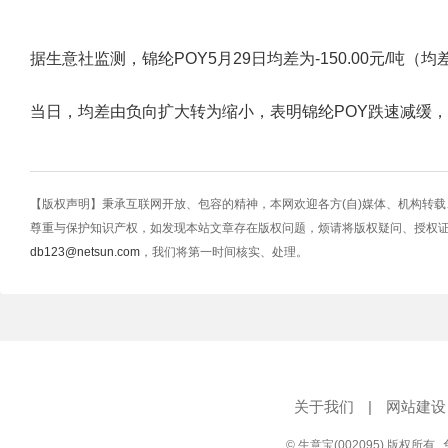
据生意社监测，锦纶POY5月29日均差为-150.00元/吨（均差=M10
当日，均差由负向扩大转为缩小，表明锦纶POY跌速减缓
【版权声明】秉承互联网开放、包容的精神，本网欢迎各方(自)媒体、机构转
尊重与保护知识产权，如发现本站文章存在版权问题，烦请将版权疑问、授权
db123@netsun.com
，我们将第一时间核实、处理。
关于我们
|
网站建设
© 生意宝(002095) 版权所有