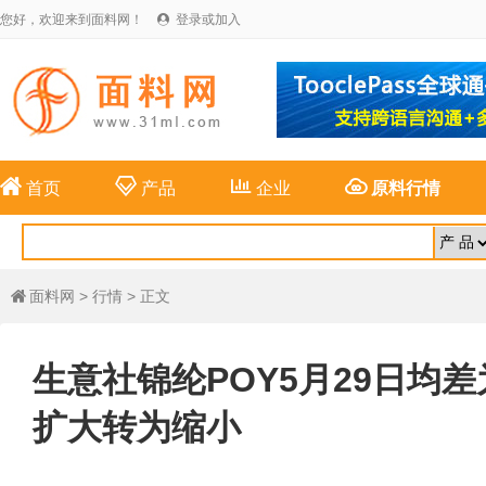
您好，欢迎来到面料网！
登录或加入





首页
产品
企业
原料行情
面料网
>
行情
> 正文

生意社锦纶POY5月29日均差为-
扩大转为缩小