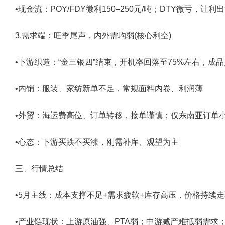
•现金流：POY/FDY微利150–250元/吨；DTY微亏，让利
3.需求端：旺季尾声，内外需均弱(核心利空)
•下游织造：“金三银四”结束，开机率回落至75%左右，成
•内销：服装、家纺新单不足，常规面料内卷、利润薄
•外贸：海运费高位、订单转移，接单谨慎；仅东南亚订单
•心态：下游买跌不买涨，刚需补库、观望为主
三、行情总结
•5月主线：成本支撑不足+需求疲软+库存高压，价格持续走
•产业链现状：上游原油强、PTA弱；中游减产难抵弱需求