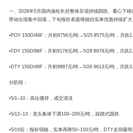
一、2026年5月国内涤纶长丝整体呈现持续阴跌、重心下
带动出现集中回落，下旬报价表面维稳但实单优惠持续扩大
•POY 150D/48F：月初8756元/吨→5/25 8575元/吨，月跌2
•FDY 150D/96F：月初9178元/吨→5/29 8978元/吨，月跌2
•DTY 150D/48F：月初9987元/吨→5/26 9613元/吨，月跌3
分阶段：
•5/1–10：高位僵持，成交清淡
•5/12–13：龙头集体下调100–200元/吨，踩踏式跟跌
•5/19后：报价弱稳，实单再降50–150元/吨，DTY走弱最