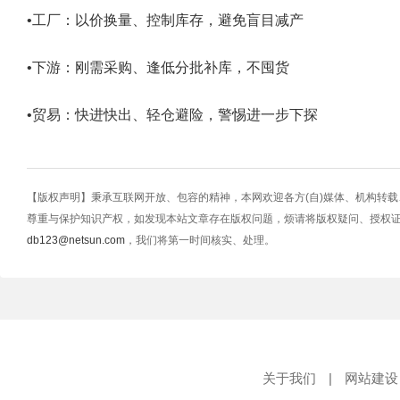
•工厂：以价换量、控制库存，避免盲目减产
•下游：刚需采购、逢低分批补库，不囤货
•贸易：快进快出、轻仓避险，警惕进一步下探
【版权声明】秉承互联网开放、包容的精神，本网欢迎各方(自)媒体、机构转
尊重与保护知识产权，如发现本站文章存在版权问题，烦请将版权疑问、授权
db123@netsun.com
，我们将第一时间核实、处理。
关于我们
|
网站建设