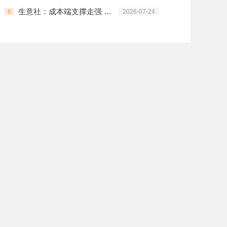
生意社：成本端支撑走强 锦纶长丝全品类集中拉涨
6
2026-07-24