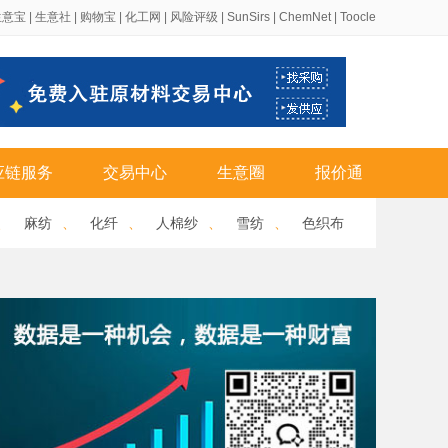
生意宝
|
生意社
|
购物宝
|
化工网
|
风险评级
|
SunSirs
|
ChemNet
|
Toocle
应链服务
交易中心
生意圈
报价通
、
麻纺
、
化纤
、
人棉纱
、
雪纺
、
色织布