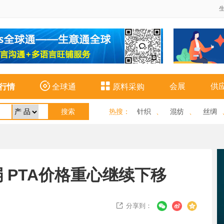


会展
供
行情
全球通
原料采购
热搜
：
针织
、
混纺
、
丝绸
 PTA价格重心继续下移
分享到：
