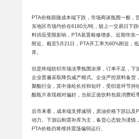
PTA价格跟随成本端下跌，市场商谈氛围一般，
东地区市场均价在6160元/吨，较上一交易日下
料供应受限影响，PTA装置检修增多。近期华东一套
附近。截至5月21日，PTA开工率为60%附近
库。
但是终端纺织市场淡季氛围浓厚，订单不足，下
企业普遍采取降负减产模式。企业严控原料备货，
聚酯行业，其中涤纶长丝和短纤，受织造环节持
酯瓶片表现相对偏好，当前正值饮料包装消费旺
后市来看，成本端支撑减弱，原油价格下跌以及P
动力。下游以刚需补库为主，备货心态较为谨慎
PTA价格仍将维持震荡偏弱运行。