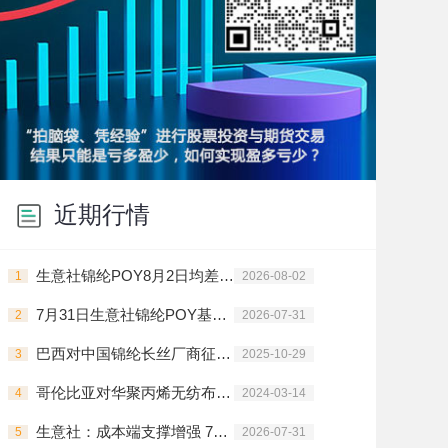
近期行情
生意社锦纶POY8月2日均差为195.00元/吨 由正向扩大转为缩小
1
2026-08-02
7月31日生意社锦纶POY基准价为14000.00元/吨
2
2026-07-31
巴西对中国锦纶长丝厂商征收临时反倾销税
3
2025-10-29
哥伦比亚对华聚丙烯无纺布启动反倾销调查
4
2024-03-14
生意社：成本端支撑增强 7月锦纶长丝价格上行
5
2026-07-31