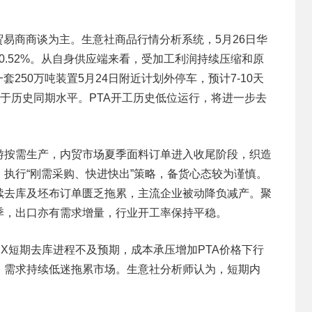
贸易商商谈为主。生意社商品行情分析系统，5月26日华
跌0.52%。从自身供应端来看，受加工利润持续压缩和原
250万吨装置5月24日附近计划外停车，预计7-10天
，低于历史同期水平。PTA开工历史低位运行，将进一步去
游按需生产，内贸市场夏季面料订单进入收尾阶段，织造
执行“刚需采购、快进快出”策略，备货心态较为谨慎。
续去库及坯布订单匮乏拖累，主流企业被动降负减产。聚
季，出口亦有需求增量，行业开工率保持平稳。
X短期去库进程不及预期，成本承压增加PTA价格下行
，需求持续低迷拖累市场。生意社分析师认为，短期内