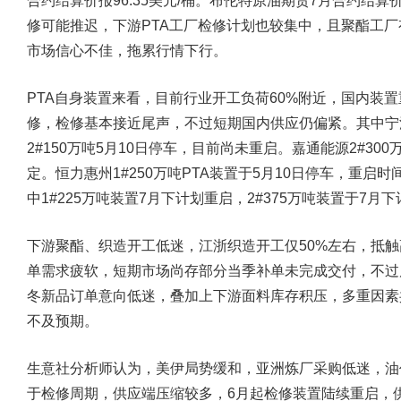
合约结算价报96.35美元/桶。布伦特原油期货7月合约结算价
修可能推迟，下游PTA工厂检修计划也较集中，且聚酯工
市场信心不佳，拖累行情下行。
PTA自身装置来看，目前行业开工负荷60%附近，国内装
修，检修基本接近尾声，不过短期国内供应仍偏紧。其中宁波台
2#150万吨5月10日停车，目前尚未重启。嘉通能源2#300
定。恒力惠州1#250万吨PTA装置于5月10日停车，重启时
中1#225万吨装置7月下计划重启，2#375万吨装置于7月
下游聚酯、织造开工低迷，江浙织造开工仅50%左右，抵
单需求疲软，短期市场尚存部分当季补单未完成交付，不过
冬新品订单意向低迷，叠加上下游面料库存积压，多重因素
不及预期。
生意社分析师认为，美伊局势缓和，亚洲炼厂采购低迷，油
于检修周期，供应端压缩较多，6月起检修装置陆续重启，