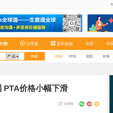


会展
供
行情
全球通
原料采购
热搜
：
针织
、
混纺
、
丝绸
 PTA价格小幅下滑
分享到：
