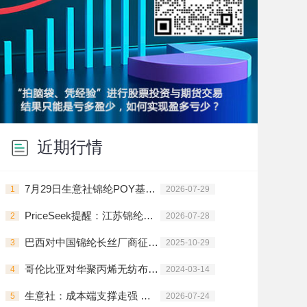
近期行情
7月29日生意社锦纶POY基准价为14000.00元/吨
1
2026-07-29
PriceSeek提醒：江苏锦纶长丝出厂价偏强运行
2
2026-07-28
巴西对中国锦纶长丝厂商征收临时反倾销税
3
2025-10-29
哥伦比亚对华聚丙烯无纺布启动反倾销调查
4
2024-03-14
生意社：成本端支撑走强 锦纶长丝全品类集中拉涨
5
2026-07-24