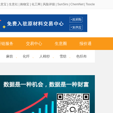
生意宝
|
生意社
|
购物宝
|
化工网
|
风险评级
|
SunSirs
|
ChemNet
|
Toocle
应链服务
交易中心
生意圈
报价通
、
麻纺
、
化纤
、
人棉纱
、
雪纺
、
色织布