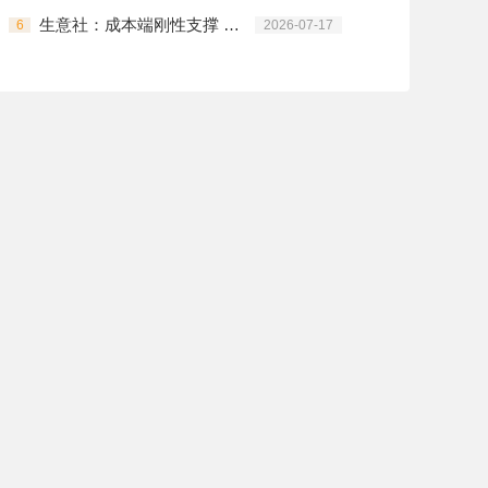
生意社：成本端刚性支撑 锦纶长丝小幅拉涨
6
2026-07-17