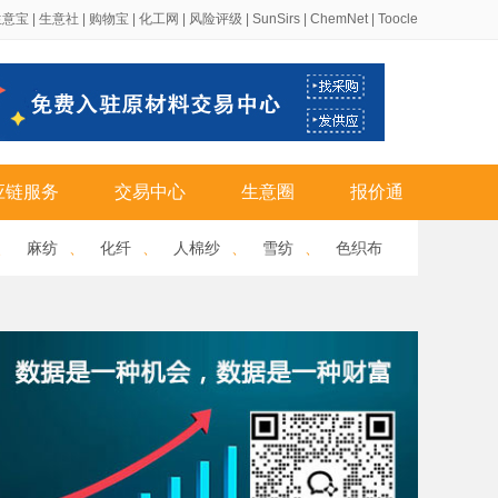
生意宝
|
生意社
|
购物宝
|
化工网
|
风险评级
|
SunSirs
|
ChemNet
|
Toocle
应链服务
交易中心
生意圈
报价通
、
麻纺
、
化纤
、
人棉纱
、
雪纺
、
色织布