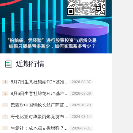
近期行情
8月7日生意社锦纶FDY基准价为16500.00元/吨
1
2026-08-07
8月6日生意社锦纶FDY基准价为16500.00元/吨
2
2026-08-06
巴西对中国锦纶长丝厂商征收临时反倾销税
3
2025-10-29
哥伦比亚对华聚丙烯无纺布启动反倾销调查
4
2024-03-14
生意社：成本端支撑增强 7月锦纶长丝价格上行
5
2026-07-31