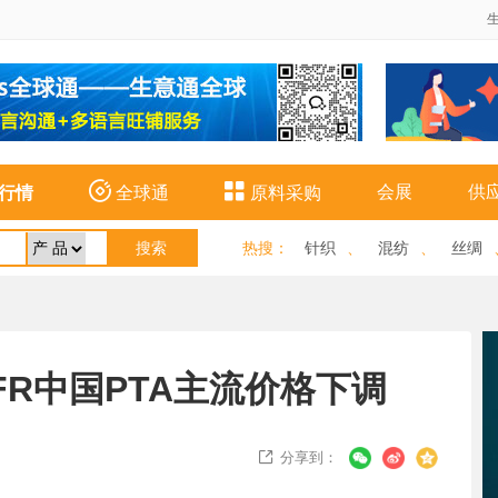


会展
供
行情
全球通
原料采购
热搜
：
针织
、
混纺
、
丝绸
FR中国PTA主流价格下调
分享到：
