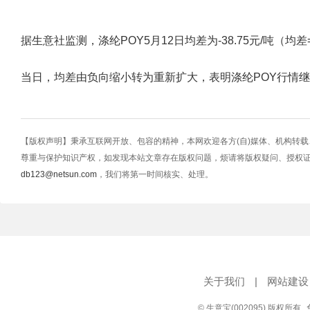
据生意社监测，涤纶POY5月12日均差为-38.75元/吨（均差=M10-
当日，均差由负向缩小转为重新扩大，表明涤纶POY行情
【版权声明】秉承互联网开放、包容的精神，本网欢迎各方(自)媒体、机构转
尊重与保护知识产权，如发现本站文章存在版权问题，烦请将版权疑问、授权
db123@netsun.com
，我们将第一时间核实、处理。
关于我们
|
网站建设
© 生意宝(002095) 版权所有