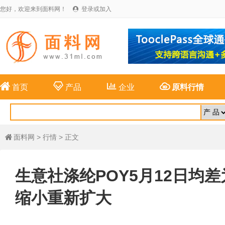
您好，欢迎来到面料网！
登录或加入





首页
产品
企业
原料行情
面料网
>
行情
> 正文

生意社涤纶POY5月12日均差为-
缩小重新扩大