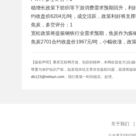
稳增长政策下纺织等下游消费需求预期回升，利好PT
约收盘价6204元/吨，成交活跃，政策利好将支撑
焦炭，多空评分：1
宽松政策将提振钢铁行业需求预期，焦炭作为炼钢原
焦炭2701合约收盘价1967元/吨，小幅收涨，
【版权声明】秉承互联网开放、包容的精神，本网欢迎各方(自)
尊重与保护知识产权，如发现本站文章存在版权问题，烦请将版
db123@netsun.com
，我们将第一时间核实、处理。
关于我们
|
© 生意宝(0020