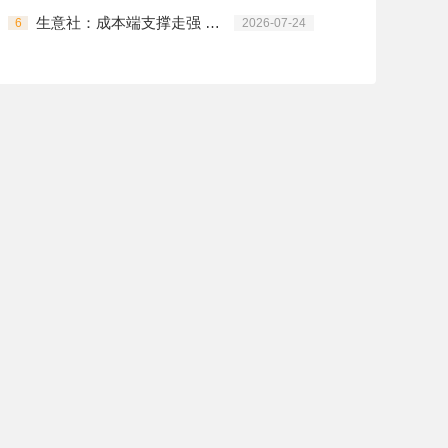
生意社：成本端支撑走强 锦纶长丝全品类集中拉涨
6
2026-07-24