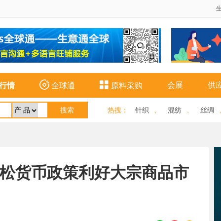


会展
供
行情
全球通
原料采购
热搜
：
针织
、
混纺
、
丝绸
适度宽松货币政策利好大宗商品市