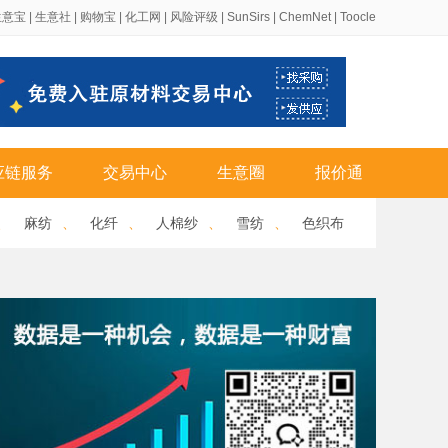
生意宝
|
生意社
|
购物宝
|
化工网
|
风险评级
|
SunSirs
|
ChemNet
|
Toocle
应链服务
交易中心
生意圈
报价通
、
麻纺
、
化纤
、
人棉纱
、
雪纺
、
色织布