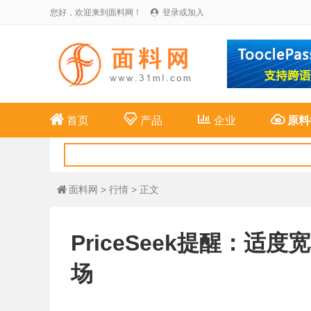
您好，欢迎来到面料网！
登录或加入





首页
产品
企业
原料
面料网
>
行情
> 正文

PriceSeek提醒：
场