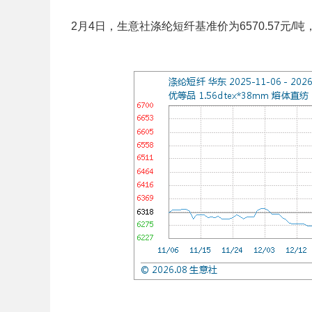
2月4日，生意社涤纶短纤基准价为6570.57元/吨，与