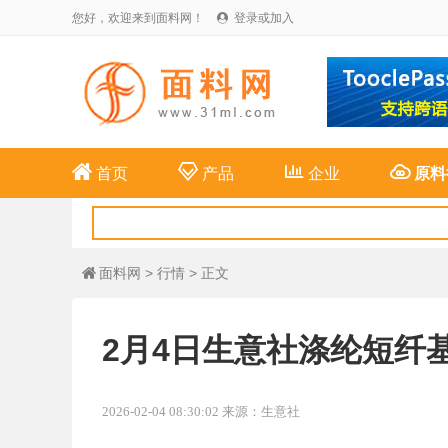
您好，欢迎来到面料网！
登录或加入





首页
产品
企业
原料
面料网
>
行情
> 正文

2月4日生意社涤纶短纤基准
2026-02-04 08:30:02 来源：生意社