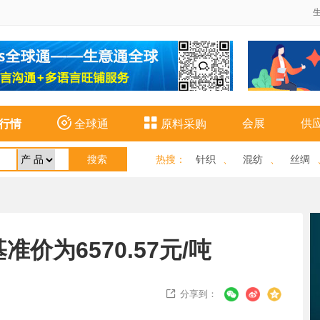


会展
供
行情
全球通
原料采购
热搜
：
针织
、
混纺
、
丝绸
价为6570.57元/吨
分享到：
