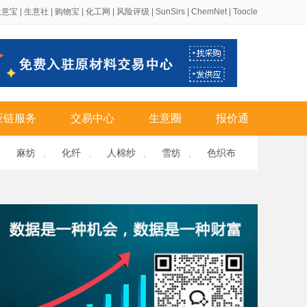
生意宝
|
生意社
|
购物宝
|
化工网
|
风险评级
|
SunSirs
|
ChemNet
|
Toocle
应链服务
交易中心
生意圈
报价通
、
麻纺
、
化纤
、
人棉纱
、
雪纺
、
色织布