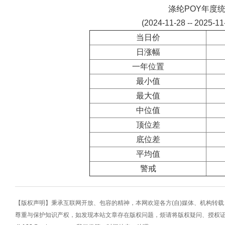
涤纶POY年度
(2024-11-28 -- 2025-1
当日价
日涨幅
一年位置
最小值
最大值
中位值
顶位差
底位差
平均值
警戒
【版权声明】秉承互联网开放、包容的精神，本网欢迎各方(自)媒体、机构转
尊重与保护知识产权，如发现本站文章存在版权问题，烦请将版权疑问、授权