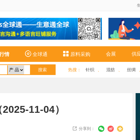


会展
供
行情
全球通
原料采购
热搜
：
针织
、
混纺
、
丝绸
25-11-04）
分享到：
