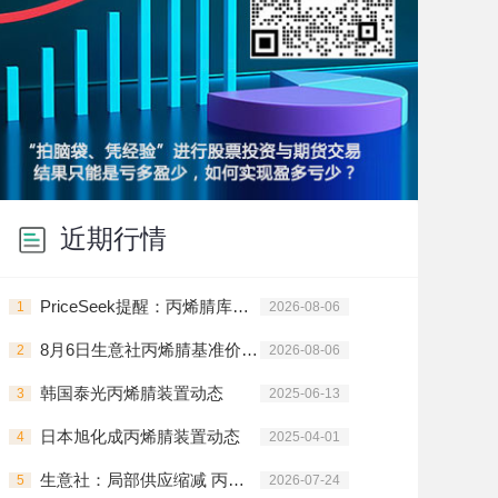
近期行情
PriceSeek提醒：丙烯腈库存回落 供需面支撑价格偏强
1
2026-08-06
8月6日生意社丙烯腈基准价为12033.33元/吨
2
2026-08-06
韩国泰光丙烯腈装置动态
3
2025-06-13
日本旭化成丙烯腈装置动态
4
2025-04-01
生意社：局部供应缩减 丙烯腈价格大幅上涨
5
2026-07-24