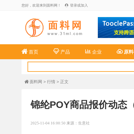
您好，欢迎来到面料网！
登录或加入





首页
产品
企业
原料
面料网
>
行情
> 正文

锦纶POY商品报价动态（20
2025-11-04 16:00:50 来源：生意社