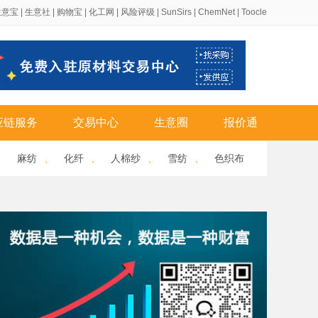
生意宝
|
生意社
|
购物宝
|
化工网
|
风险评级
|
SunSirs
|
ChemNet
|
Toocle
应链服务
交易中心
生意圈
报价通
、
麻纺
、
化纤
、
人棉纱
、
雪纺
、
色织布