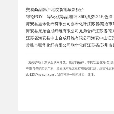
交易商
品牌/产地
交货地
最新报价
锦纶POY 等级:优等品;粗细:86D;孔数:24F;色泽
海安县嘉禾化纤有限公司
嘉禾化纤
江苏省/南通市
海安县兄弟合成纤维有限公司
兄弟合纤
江苏省/南
江苏省海安县中山合成纤维有限公司
海安中山
江
常熟市联华化纤有限公司
联华化纤
江苏省/苏州市
【版权声明】秉承互联网开放、包容的精神，本网欢迎各方(自)
尊重与保护知识产权，如发现本站文章存在版权问题，烦请将版
db123@netsun.com
，我们将第一时间核实、处理。