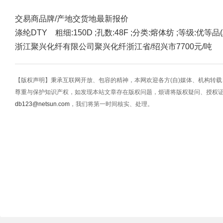
交易商
品牌/产地
交货地
最新报价
涤纶DTY 粗细:150D ;孔数:48F ;分类:熔体纺 ;等级:优等品(A
浙江聚兴化纤有限公司
聚兴化纤
浙江省/绍兴市
7700元/吨
【版权声明】秉承互联网开放、包容的精神，本网欢迎各方(自)媒体、机构转
尊重与保护知识产权，如发现本站文章存在版权问题，烦请将版权疑问、授权
db123@netsun.com
，我们将第一时间核实、处理。