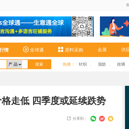


会展
供
行情
全球通
原料采购
热搜
：
针织
、
混纺
、
丝绸
格走低 四季度或延续跌势
分享到：
