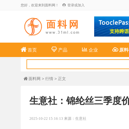
您好，欢迎来到面料网！
登录或加入





首页
产品
企业
原料
面料网
>
行情
> 正文

生意社：锦纶丝三季度价
2025-10-22 15:16:13 来源：生意社