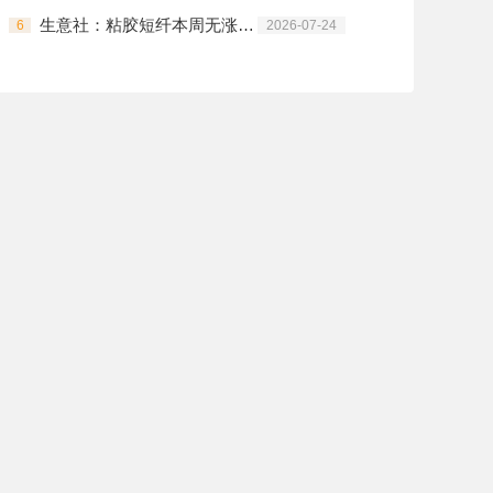
生意社：粘胶短纤本周无涨跌变动 呈维稳格局
6
2026-07-24