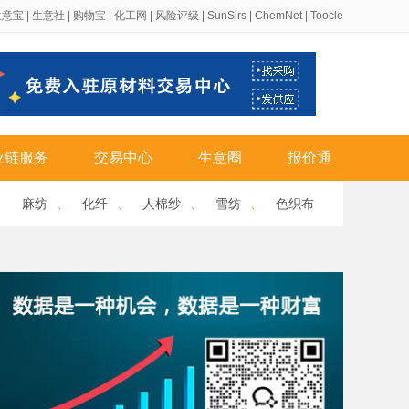
生意宝
|
生意社
|
购物宝
|
化工网
|
风险评级
|
SunSirs
|
ChemNet
|
Toocle
应链服务
交易中心
生意圈
报价通
、
麻纺
、
化纤
、
人棉纱
、
雪纺
、
色织布