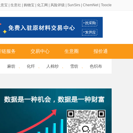
生意宝
|
生意社
|
购物宝
|
化工网
|
风险评级
|
SunSirs
|
ChemNet
|
Toocle
应链服务
交易中心
生意圈
报价通
、
麻纺
、
化纤
、
人棉纱
、
雪纺
、
色织布