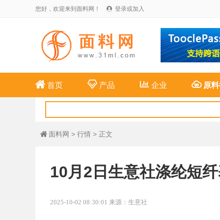
您好，欢迎来到面料网！
登录或加入





首页
产品
企业
原料
面料网
>
行情
> 正文

10月2日生意社涤纶短纤基
2025-10-02 08:30:01 来源：生意社