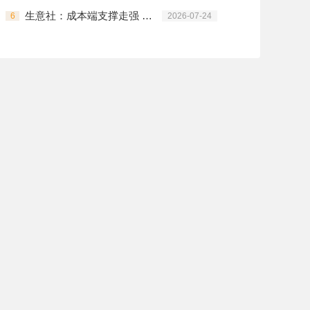
生意社：成本端支撑走强 锦纶长丝全品类集中拉涨
6
2026-07-24