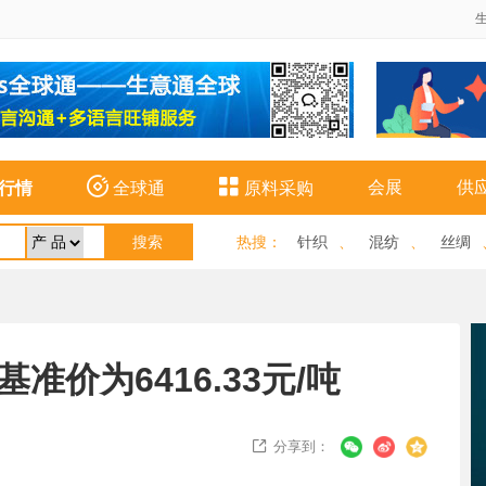


会展
供
行情
全球通
原料采购
热搜
：
针织
、
混纺
、
丝绸
准价为6416.33元/吨
分享到：
