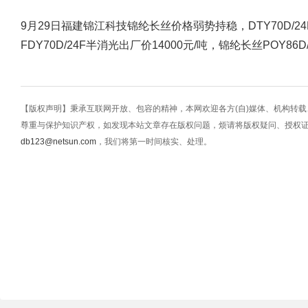
9月29日福建锦江科技锦纶长丝价格弱势持稳，DTY70D/24
FDY70D/24F半消光出厂价14000元/吨，锦纶长丝POY86D
【版权声明】秉承互联网开放、包容的精神，本网欢迎各方(自)媒体、机构转
尊重与保护知识产权，如发现本站文章存在版权问题，烦请将版权疑问、授权
db123@netsun.com
，我们将第一时间核实、处理。