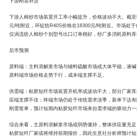
下游刚需补货
下游人棉纱市场装置开工率小幅提升，价格波动不大。截至9月
元/吨附近，环锭纺R40S价格在18300元/吨附近。市场
仅涡流纺人棉纱个别型号出口订单稍好，纱厂多消耗原料库
后市预测
原料端：主料溶解浆市场与辅料硫酸市场或大体平稳，液碱
原料端市场价格走势下行，成本端支撑不足。
供需端：粘胶短纤市场装置开机率或波动不大，部分厂家库
应端支撑不佳；终端市场仍处于传统需求淡季，新单下达有
刚需签单，预计短期内粘胶短纤市场来自需求端的驱动力一
综合来看，主原料溶解浆市场或弱势僵持，整体供应量充足
粘胶短纤厂家或将维持前期报价，因此生意社分析师预计短