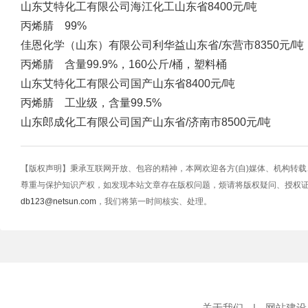
山东艾特化工有限公司
海江化工
山东省
8400元/吨
丙烯腈 99%
佳恩化学（山东）有限公司
利华益
山东省/东营市
8350元/吨
丙烯腈 含量99.9%，160公斤/桶，塑料桶
山东艾特化工有限公司
国产
山东省
8400元/吨
丙烯腈 工业级，含量99.5%
山东郎成化工有限公司
国产
山东省/济南市
8500元/吨
【版权声明】秉承互联网开放、包容的精神，本网欢迎各方(自)媒体、机构转
尊重与保护知识产权，如发现本站文章存在版权问题，烦请将版权疑问、授权
db123@netsun.com
，我们将第一时间核实、处理。
关于我们
|
网站建设