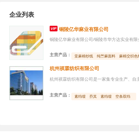
企业列表

铜陵亿华麻业有限公司
主营产品：
亚麻棉纱线
纯苎麻面料
麻棉交织色
杭州祺霖纺织有限公司
主营产品：
素绉缎
乔其
素绉缎
空条双绉