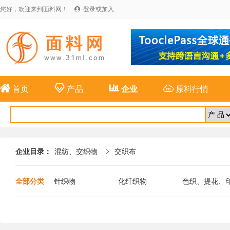
您好，欢迎来到面料网！
登录或加入





首页
产品
企业
原料行情
企业目录：
混纺、交织物
交织布

全部分类
针织物
化纤织物
色织、提花、
布
麻纺织物
特种面料
新型纤维面料