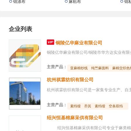
锦涤布
麻粘布
锦



企业列表

铜陵亿华麻业有限公司
主营产品：
亚麻棉纱线
纯苎麻面料
麻棉交织色
杭州祺霖纺织有限公司
主营产品：
素绉缎
乔其
素绉缎
空条双绉
绍兴恒基棉麻采供有限公司