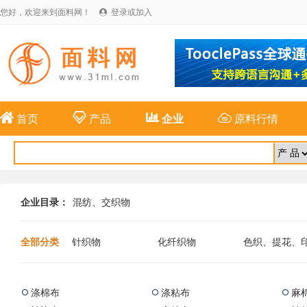
您好，欢迎来到面料网！
登录或加入





首页
产品
企业
原料行情
企业目录：
混纺、交织物
全部分类
针织物
化纤织物
色织、提花、
布
麻纺织物
特种面料
新型纤维面料
涤棉布
涤粘布
麻


